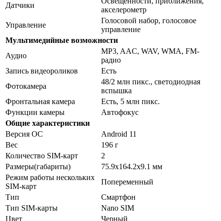
Освещенности, приближения,
Датчики
акселерометр
Голосовой набор, голосовое
Управление
управление
Мультимедийные возможности
MP3, AAC, WAV, WMA, FM-
Аудио
радио
Запись видеороликов
Есть
48/2 млн пикс., светодиодная
Фотокамера
вспышка
Фронтальная камера
Есть, 5 млн пикс.
Функции камеры
Автофокус
Общие характеристики
Версия ОС
Android 11
Вес
196 г
Количество SIM-карт
2
Размеры(габариты)
75.9x164.2x9.1 мм
Режим работы нескольких
Попеременный
SIM-карт
Тип
Смартфон
Тип SIM-карты
Nano SIM
Цвет
Черный