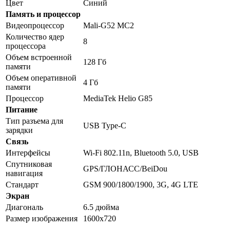
Цвет
Синий
Память и процессор
Видеопроцессор
Mali-G52 MC2
Количество ядер
8
процессора
Объем встроенной
128 Гб
памяти
Объем оперативной
4 Гб
памяти
Процессор
MediaTek Helio G85
Питание
Тип разъема для
USB Type-C
зарядки
Связь
Интерфейсы
Wi-Fi 802.11n, Bluetooth 5.0, USB
Спутниковая
GPS/ГЛОНАСС/BeiDou
навигация
Стандарт
GSM 900/1800/1900, 3G, 4G LTE
Экран
Диагональ
6.5 дюйма
Размер изображения
1600x720