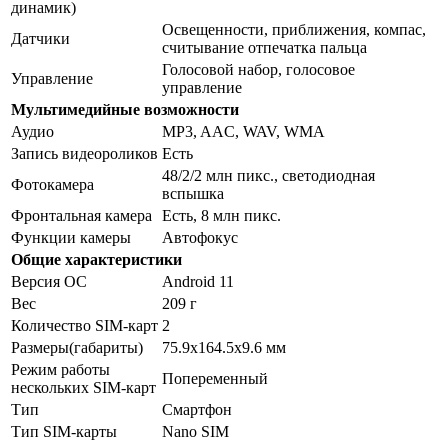
динамик)
Освещенности, приближения, компас,
Датчики
считывание отпечатка пальца
Голосовой набор, голосовое
Управление
управление
Мультимедийные возможности
Аудио
MP3, AAC, WAV, WMA
Запись видеороликов
Есть
48/2/2 млн пикс., светодиодная
Фотокамера
вспышка
Фронтальная камера
Есть, 8 млн пикс.
Функции камеры
Автофокус
Общие характеристики
Версия ОС
Android 11
Вес
209 г
Количество SIM-карт
2
Размеры(габариты)
75.9x164.5x9.6 мм
Режим работы
Попеременный
нескольких SIM-карт
Тип
Смартфон
Тип SIM-карты
Nano SIM