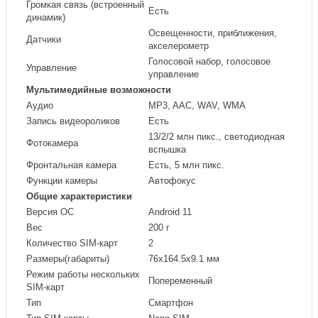
Громкая связь (встроенный
Есть
динамик)
Освещенности, приближения,
Датчики
акселерометр
Голосовой набор, голосовое
Управление
управление
Мультимедийные возможности
Аудио
MP3, AAC, WAV, WMA
Запись видеороликов
Есть
13/2/2 млн пикс., светодиодная
Фотокамера
вспышка
Фронтальная камера
Есть, 5 млн пикс.
Функции камеры
Автофокус
Общие характеристики
Версия ОС
Android 11
Вес
200 г
Количество SIM-карт
2
Размеры(габариты)
76x164.5x9.1 мм
Режим работы нескольких
Попеременный
SIM-карт
Тип
Смартфон