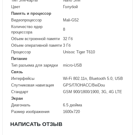
Тип SIM-карты
Nano SIM
Цвет
Голубой
Память и процессор
Видеопроцессор
Mali-G52
Количество ядер
8
процессора
Объем встроенной памяти
32 Гб
Объем оперативной памяти
3 Гб
Процессор
Unisoc Tiger T610
Питание
Тип разъема для зарядки
micro-USB
Связь
Интерфейсы
Wi-Fi 802.11n, Bluetooth 5.0, USB
Спутниковая навигация
GPS/ГЛОНАСС/BeiDou
Стандарт
GSM 900/1800/1900, 3G, 4G LTE
Экран
Диагональ
6.5 дюйма
Размер изображения
1600x720
НАПИСАТЬ ОТЗЫВ