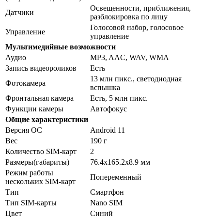
Освещенности, приближения,
Датчики
разблокировка по лицу
Голосовой набор, голосовое
Управление
управление
Мультимедийные возможности
Аудио
MP3, AAC, WAV, WMA
Запись видеороликов
Есть
13 млн пикс., светодиодная
Фотокамера
вспышка
Фронтальная камера
Есть, 5 млн пикс.
Функции камеры
Автофокус
Общие характеристики
Версия ОС
Android 11
Вес
190 г
Количество SIM-карт
2
Размеры(габариты)
76.4x165.2x8.9 мм
Режим работы
Попеременный
нескольких SIM-карт
Тип
Смартфон
Тип SIM-карты
Nano SIM
Цвет
Синий